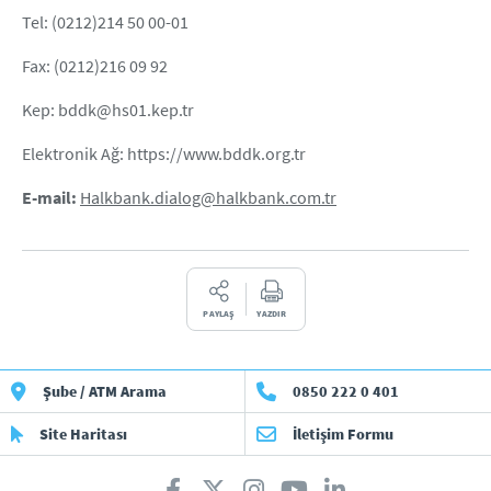
Tel: (0212)214 50 00-01
Fax: (0212)216 09 92
Kep: bddk@hs01.kep.tr
Elektronik Ağ: https://www.bddk.org.tr
E-mail:
Halkbank.dialog@halkbank.com.tr
PAYLAŞ
YAZDIR
Şube / ATM Arama
0850 222 0 401
Site Haritası
İletişim Formu