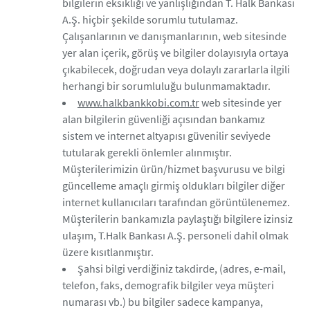
bilgilerin eksikliği ve yanlışlığından T. Halk Bankası
A.Ş. hiçbir şekilde sorumlu tutulamaz.
Çalışanlarının ve danışmanlarının, web sitesinde
yer alan içerik, görüş ve bilgiler dolayısıyla ortaya
çıkabilecek, doğrudan veya dolaylı zararlarla ilgili
herhangi bir sorumluluğu bulunmamaktadır.
www.halkbankkobi.com.tr
web sitesinde yer
alan bilgilerin güvenliği açısından bankamız
sistem ve internet altyapısı güvenilir seviyede
tutularak gerekli önlemler alınmıştır.
Müşterilerimizin ürün/hizmet başvurusu ve bilgi
güncelleme amaçlı girmiş oldukları bilgiler diğer
internet kullanıcıları tarafından görüntülenemez.
Müşterilerin bankamızla paylaştığı bilgilere izinsiz
ulaşım, T.Halk Bankası A.Ş. personeli dahil olmak
üzere kısıtlanmıştır.
Şahsi bilgi verdiğiniz takdirde, (adres, e-mail,
telefon, faks, demografik bilgiler veya müşteri
numarası vb.) bu bilgiler sadece kampanya,