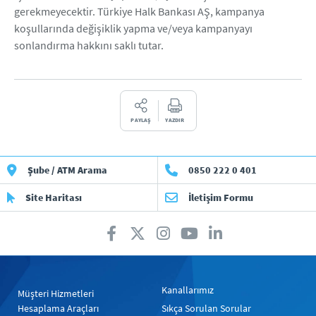
gerekmeyecektir. Türkiye Halk Bankası AŞ, kampanya
koşullarında değişiklik yapma ve/veya kampanyayı
sonlandırma hakkını saklı tutar.
PAYLAŞ
YAZDIR
Şube / ATM Arama
0850 222 0 401
Site Haritası
İletişim Formu
Kanallarımız
Müşteri Hizmetleri
Hesaplama Araçları
Sıkça Sorulan Sorular