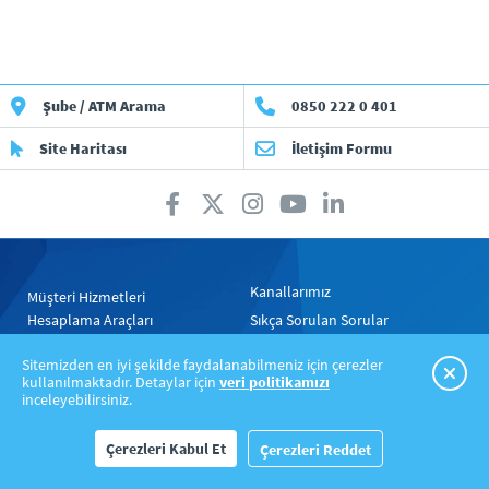
Şube / ATM Arama
0850 222 0 401
Site Haritası
İletişim Formu
Kanallarımız
Müşteri Hizmetleri
Hesaplama Araçları
Sıkça Sorulan Sorular
Gizlilik Politikası
Yasal Uyarılar
Sitemizden en iyi şekilde faydalanabilmeniz için çerezler
kullanılmaktadır. Detaylar için
veri politikamızı
inceleyebilirsiniz.
Çerezleri Kabul Et
Çerezleri Reddet
Copyright © 2024 Türkiye Halk Bankası A.Ş.