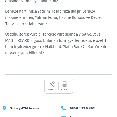
arasında virman yapabilirsiniz.
Bank24 Kartı’nızla Yatırım Hesabınıza ulaşır, Bank24
makinelerinden, Yatirim Fonu, Hazine Bonosu ve Devlet
Tahvili alıp satabilirsiniz.
Üstelik, gerek yurt içi gerekse yurt dışında VISA ve/veya
MASTERCARD logosu bulunan tüm işyerlerinde size özel 4
haneli şifrenizi girerek Halkbank Platin Bank24 Kartı’nız ile
alışveriş yapabilirsiniz.
PAYLAŞ
YAZDIR
Şube / ATM Arama
0850 222 0 401