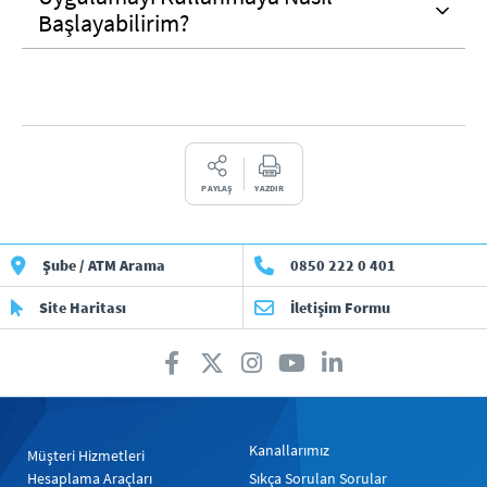
Başlayabilirim?
PAYLAŞ
YAZDIR
Şube / ATM Arama
0850 222 0 401
Site Haritası
İletişim Formu
Kanallarımız
Müşteri Hizmetleri
Hesaplama Araçları
Sıkça Sorulan Sorular