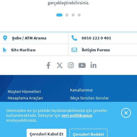
gerçekleştirebilirsiniz.
Şube / ATM Arama
0850 222 0 401
Site Haritası
İletişim Formu
Kanallarımız
Müşteri Hizmetleri
Hesaplama Araçları
Sıkça Sorulan Sorular
Gizlilik Politikası
Yasal Uyarılar
Sitemizden en iyi şekilde faydalanabilmeniz için çerezler
kullanılmaktadır. Detaylar için
veri politikamızı
inceleyebilirsiniz.
Çerezleri Kabul Et
Çerezleri Reddet