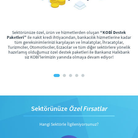
fır
Sektörünüze özel, ürün ve hizmetlerden oluşan
“KOBİ Destek
nı
Paketleri”
ile nakit kredi ihtiyacından, bankacılık hizmetlerine kadar
öz
tüm gereksinimlerinizi karşılayan ve İmalatçılar, İhracatçılar,
Turizmciler, Otomotivciler, Eczacılar ve tüm diğer sektörlere yönelik
hazırlamış olduğumuz özel destek paketleri ile Bankanız Halkbank
siz KOBİ'lerimizin yanında olmaya devam ediyor!
Y
Sektörünüze
Özel Fırsatlar
Hangi Sektörle İlgileniyorsunuz?