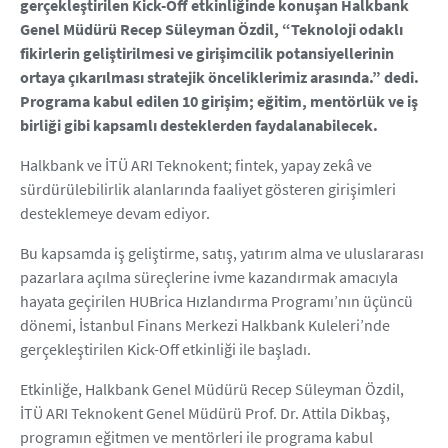
gerçekleştirilen Kick-Off etkinliğinde konuşan Halkbank
Genel Müdürü Recep Süleyman Özdil, “Teknoloji odaklı
fikirlerin geliştirilmesi ve girişimcilik potansiyellerinin
ortaya çıkarılması stratejik önceliklerimiz arasında.” dedi.
Programa kabul edilen 10 girişim; eğitim, mentörlük ve iş
birliği gibi kapsamlı desteklerden faydalanabilecek.
Halkbank ve İTÜ ARI Teknokent; fintek, yapay zekâ ve
sürdürülebilirlik alanlarında faaliyet gösteren girişimleri
desteklemeye devam ediyor.
Bu kapsamda iş geliştirme, satış, yatırım alma ve uluslararası
pazarlara açılma süreçlerine ivme kazandırmak amacıyla
hayata geçirilen HUBrica Hızlandırma Programı’nın üçüncü
dönemi, İstanbul Finans Merkezi Halkbank Kuleleri’nde
gerçekleştirilen Kick-Off etkinliği ile başladı.
Etkinliğe, Halkbank Genel Müdürü Recep Süleyman Özdil,
İTÜ ARI Teknokent Genel Müdürü Prof. Dr. Attila Dikbaş,
programın eğitmen ve mentörleri ile programa kabul