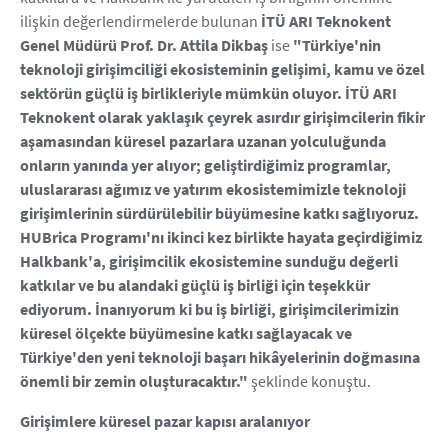
ilişkin değerlendirmelerde bulunan
İTÜ ARI Teknokent
Genel Müdürü Prof. Dr. Attila Dikbaş
ise
"Türkiye'nin
teknoloji girişimciliği ekosisteminin gelişimi, kamu ve özel
sektörün güçlü iş birlikleriyle mümkün oluyor. İTÜ ARI
Teknokent olarak yaklaşık çeyrek asırdır girişimcilerin fikir
aşamasından küresel pazarlara uzanan yolculuğunda
onların yanında yer alıyor; geliştirdiğimiz programlar,
uluslararası ağımız ve yatırım ekosistemimizle teknoloji
girişimlerinin sürdürülebilir büyümesine katkı sağlıyoruz.
HUBrica Programı'nı ikinci kez birlikte hayata geçirdiğimiz
Halkbank'a, girişimcilik ekosistemine sunduğu değerli
katkılar ve bu alandaki güçlü iş birliği için teşekkür
ediyorum. İnanıyorum ki bu iş birliği, girişimcilerimizin
küresel ölçekte büyümesine katkı sağlayacak ve
Türkiye'den yeni teknoloji başarı hikâyelerinin doğmasına
önemli bir zemin oluşturacaktır."
şeklinde konuştu.
Girişimlere küresel pazar kapısı aralanıyor