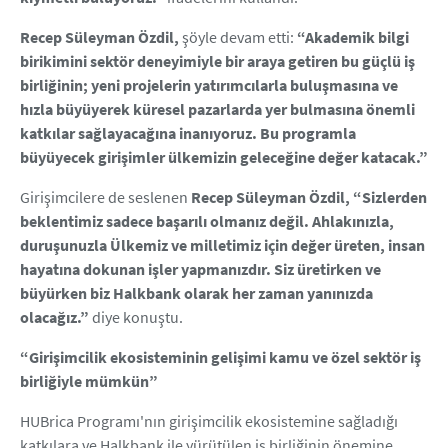
Recep Süleyman Özdil,
şöyle devam etti:
“Akademik bilgi
birikimini sektör deneyimiyle bir araya getiren bu güçlü iş
birliğinin; yeni projelerin yatırımcılarla buluşmasına ve
hızla büyüyerek küresel pazarlarda yer bulmasına önemli
katkılar sağlayacağına inanıyoruz. Bu programla
büyüyecek girişimler ülkemizin geleceğine değer katacak.”
Girişimcilere de seslenen
Recep Süleyman Özdil, “Sizlerden
beklentimiz sadece başarılı olmanız değil. Ahlakınızla,
duruşunuzla Ülkemiz ve milletimiz için değer üreten, insan
hayatına dokunan işler yapmanızdır. Siz üretirken ve
büyürken biz Halkbank olarak her zaman yanınızda
olacağız.”
diye konuştu.
“Girişimcilik ekosisteminin gelişimi kamu ve özel sektör iş
birliğiyle mümkün”
HUBrica Programı'nın girişimcilik ekosistemine sağladığı
katkılara ve Halkbank ile yürütülen iş birliğinin önemine