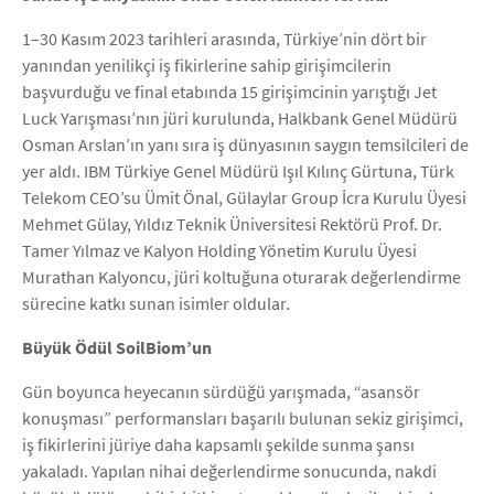
1–30 Kasım 2023 tarihleri arasında, Türkiye’nin dört bir
yanından yenilikçi iş fikirlerine sahip girişimcilerin
başvurduğu ve final etabında 15 girişimcinin yarıştığı Jet
Luck Yarışması’nın jüri kurulunda, Halkbank Genel Müdürü
Osman Arslan’ın yanı sıra iş dünyasının saygın temsilcileri de
yer aldı. IBM Türkiye Genel Müdürü Işıl Kılınç Gürtuna, Türk
Telekom CEO’su Ümit Önal, Gülaylar Group İcra Kurulu Üyesi
Mehmet Gülay, Yıldız Teknik Üniversitesi Rektörü Prof. Dr.
Tamer Yılmaz ve Kalyon Holding Yönetim Kurulu Üyesi
Murathan Kalyoncu, jüri koltuğuna oturarak değerlendirme
sürecine katkı sunan isimler oldular.
Büyük Ödül SoilBiom’un
Gün boyunca heyecanın sürdüğü yarışmada, “asansör
konuşması” performansları başarılı bulunan sekiz girişimci,
iş fikirlerini jüriye daha kapsamlı şekilde sunma şansı
yakaladı. Yapılan nihai değerlendirme sonucunda, nakdi