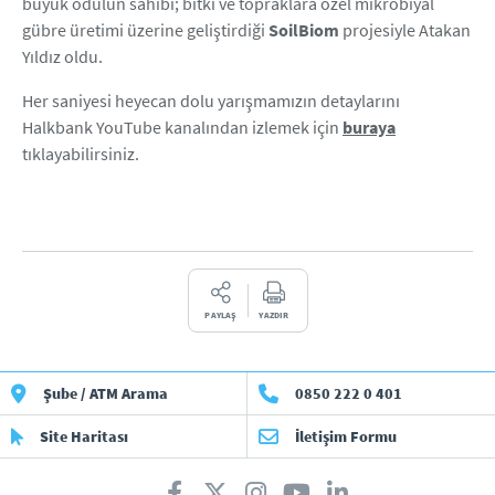
büyük ödülün sahibi; bitki ve topraklara özel mikrobiyal
gübre üretimi üzerine geliştirdiği
SoilBiom
projesiyle Atakan
Yıldız oldu.
Her saniyesi heyecan dolu yarışmamızın detaylarını
Halkbank YouTube kanalından izlemek için
buraya
tıklayabilirsiniz.
PAYLAŞ
YAZDIR
Şube / ATM Arama
0850 222 0 401
Site Haritası
İletişim Formu