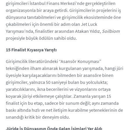
girişimcileri İstanbul Finans Merkezi’nde gerçekleştirilen
organizasyonla bir araya getirdi. Girişimcilerin projelerini iş
dünyasına tanıtabilmeleri ve girişimcilik ekosisteminde öne
çıkabilmeleri için önemli bir adım olan Jet Luck
Yarışması’nda, finalistler arasından Atakan Yıldız,
Soilbiom
projesiyle büyük ödülün sahibi oldu.
15 Finalist Kıyasıya Yarıştı
Girişimcilik literatüründeki “Asansör Konuşması”
tekniğinden ilham alınarak kurgulanan yarışmada, hangi jüri
üyesiyle karşılaşacaklarını bilmeden bir asansöre binen
girişimciler, yalnızca 50 saniyeyi bulan bu yolculukta;
yaratıcılıklarını, ikna becerilerini ve vizyonlarını ortaya
koyarak jüriyi etkilemeye çalıştılar. Zamanla yarışan 15
finalist için bu etap, sadece bir sunum değil; aynı zamanda
baskı altında hızlı ve net iletişim kurabilme yeteneklerinin de
sınandığı kritik bir deneyim oldu.
Jüride İş Dünyasının Önde Gelen İsimleri Yer Aldı