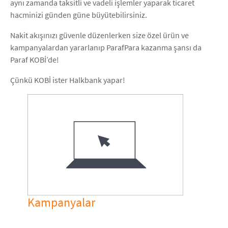
aynı zamanda taksitli ve vadeli işlemler yaparak ticaret
hacminizi günden güne büyütebilirsiniz.
Nakit akışınızı güvenle düzenlerken size özel ürün ve
kampanyalardan yararlanıp ParafPara kazanma şansı da
Paraf KOBİ’de!
Çünkü KOBİ ister Halkbank yapar!
Kampanyalar
Ürün Öz