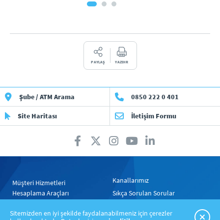
PAYLAŞ
YAZDIR
Şube / ATM Arama
0850 222 0 401
Site Haritası
İletişim Formu
Kanallarımız
Müşteri Hizmetleri
Hesaplama Araçları
Sıkça Sorulan Sorular
Gizlilik Politikası
Yasal Uyarılar
Sitemizden en iyi şekilde faydalanabilmeniz için çerezler