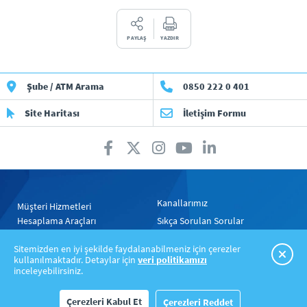
PAYLAŞ
YAZDIR
Şube / ATM Arama
0850 222 0 401
Site Haritası
İletişim Formu
Kanallarımız
Müşteri Hizmetleri
Hesaplama Araçları
Sıkça Sorulan Sorular
Gizlilik Politikası
Yasal Uyarılar
Sitemizden en iyi şekilde faydalanabilmeniz için çerezler
kullanılmaktadır. Detaylar için
veri politikamızı
inceleyebilirsiniz.
Çerezleri Kabul Et
Çerezleri Reddet