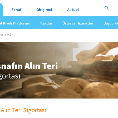
Esnaf
Girişimci
Aktüel
tal Kredi Platformu
Kartlar
Ürün ve Hizmetler
Başvuru
orta A.Ş.
nafın Alın Teri
gortası
Alın Teri Sigortası