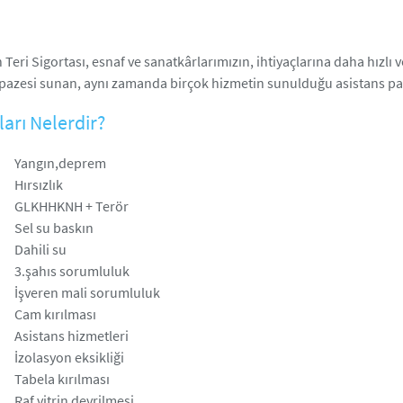
n Teri Sigortası, esnaf ve sanatkârlarımızın, ihtiyaçlarına daha hızlı 
pazesi sunan, aynı zamanda birçok hizmetin sunulduğu asistans pak
arı Nelerdir?
Yangın,deprem
Hırsızlık
GLKHHKNH + Terör
Sel su baskın
Dahili su
3.şahıs sorumluluk
İşveren mali sorumluluk
Cam kırılması
Asistans hizmetleri
İzolasyon eksikliği
Tabela kırılması
Raf vitrin devrilmesi