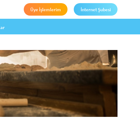
Üye İşlemlerim
İnternet Şubesi
lar