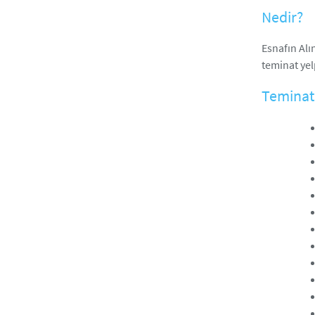
Nedir?
Esnafın Alı
teminat yel
Teminatl