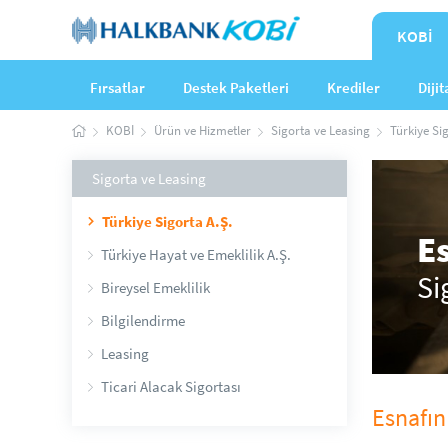
KOBİ
Fırsatlar
Destek Paketleri
Krediler
Diji
KOBİ
Ürün ve Hizmetler
Sigorta ve Leasing
Türkiye Sig
Sigorta ve Leasing
Türkiye Sigorta A.Ş.
Es
Türkiye Hayat ve Emeklilik A.Ş.
Si
Bireysel Emeklilik
Bilgilendirme
Leasing
Ticari Alacak Sigortası
Esnafın 