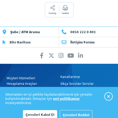
PAYLAŞ
YAZDIR
Şube / ATM Arama
0850 222 0 401
Site Haritası
İletişim Formu
Kanallarımız
Müşteri Hizmetleri
Hesaplama Araçları
Sıkça Sorulan Sorular
Gizlilik Politikası
Yasal Uyarılar
Sitemizden en iyi şekilde faydalanabilmeniz için çerezler
kullanılmaktadır. Detaylar için
veri politikamızı
inceleyebilirsiniz.
Çerezleri Kabul Et
Çerezleri Reddet